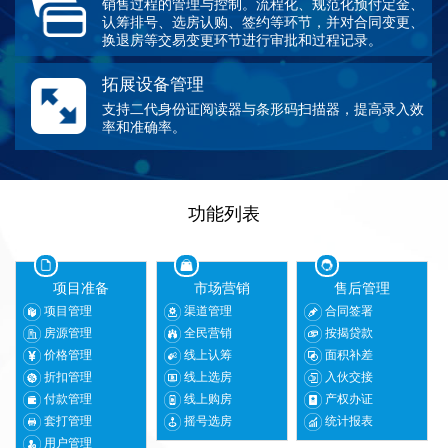
销售过程的管理与控制。流程化、规范化预付定金、
认筹排号、选房认购、签约等环节，并对合同变更、
换退房等交易变更环节进行审批和过程记录。
拓展设备管理
支持二代身份证阅读器与条形码扫描器，提高录入效
率和准确率。
功能列表
项目准备
市场营销
售后管理
项目管理
渠道管理
合同签署
房源管理
全民营销
按揭贷款
价格管理
线上认筹
面积补差
折扣管理
线上选房
入伙交接
付款管理
线上购房
产权办证
套打管理
摇号选房
统计报表
用户管理