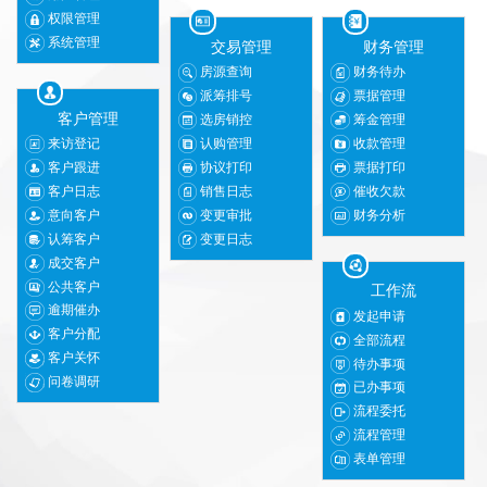
权限管理
系统管理
交易管理
财务管理
房源查询
财务待办
派筹排号
票据管理
客户管理
选房销控
筹金管理
来访登记
认购管理
收款管理
客户跟进
协议打印
票据打印
客户日志
销售日志
催收欠款
意向客户
变更审批
财务分析
认筹客户
变更日志
成交客户
公共客户
工作流
逾期催办
发起申请
客户分配
全部流程
客户关怀
待办事项
问卷调研
已办事项
流程委托
流程管理
表单管理