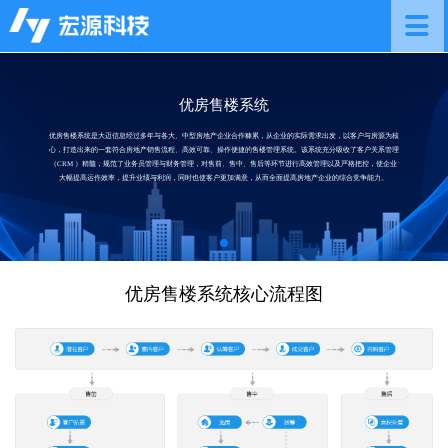
优房售楼系统
优房售楼系统是大迈信息经过多年与各大、中型房地产企业合作糠累，从企业的实际需求出发，以客户与房源为核
心，打造出来的一套符合房地产销售流程、高效可靠、操作便捷的售楼管理系统。该系统充分吸收了客户关系管理
（CRM ）精髓，规范了业务员管理与财务管理，对售前、售中、售后等环节进行高效管理以及严格把控，使企业
大幅提高运作效率，提升业绩与利润，同时也使客户更加满意，从而全面提高房地产企业的综合竞争能力。
优房售楼系统核心流程图